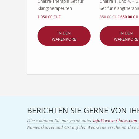
Chakra-Therapie Set für
Chakra 1. und 4. – B
Klangtherapeuten
Set für Klangtherapi
Ursprüngli
1,950.00
CHF
850.00
CHF
650.00
CH
Preis
war:
IN DEN
IN DEN
850.00 CH
WARENKORB
WARENKORB
BERICHTEN SIE GERNE VON I
Diese können Sie mir gerne unter
info@wuwei-haus.com
Namenskürzel und Ort auf der Web-Seite erscheint. Ihre 