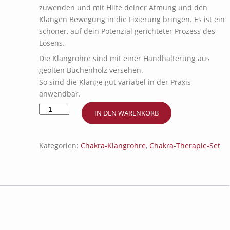
zuwenden und mit Hilfe deiner Atmung und den
Klängen Bewegung in die Fixierung bringen. Es ist ein
schöner, auf dein Potenzial gerichteter Prozess des
Lösens.
Die Klangrohre sind mit einer Handhalterung aus
geölten Buchenholz versehen.
So sind die Klänge gut variabel in der Praxis
anwendbar.
2.
IN DEN WARENKORB
Chakra
Klangrohre
für
Kategorien:
Chakra-Klangrohre
,
Chakra-Therapie-Set
Klangtherapie
incl.
Wandhalter
Menge